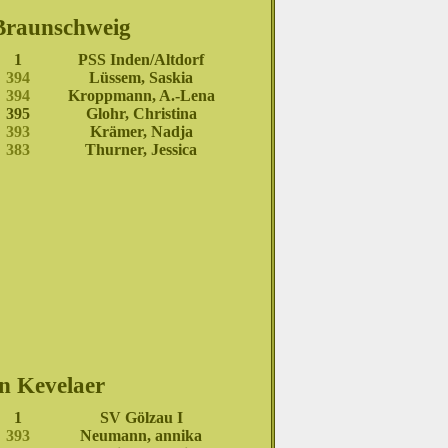
 Braunschweig
1
PSS Inden/Altdorf
394
Lüssem, Saskia
394
Kroppmann, A.-Lena
395
Glohr, Christina
393
Krämer, Nadja
383
Thurner, Jessica
in Kevelaer
1
SV Gölzau I
393
Neumann, annika