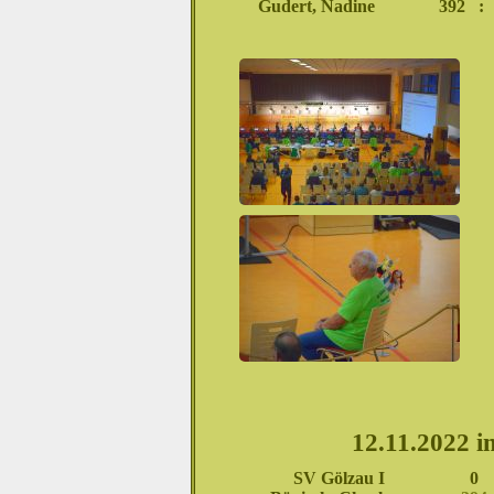
Gudert, Nadine
392
:
12.11.2022 i
SV Gölzau I
0