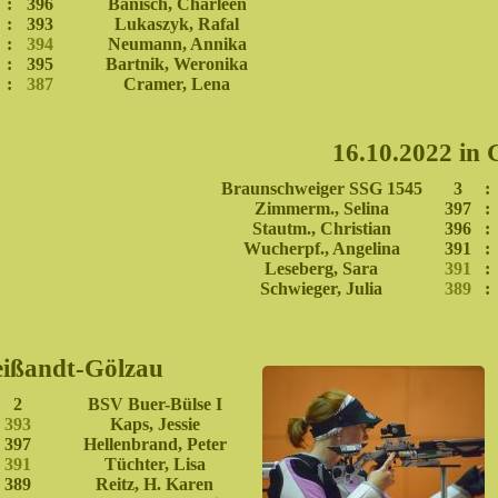
:
396
Bänisch, Charleen
:
393
Lukaszyk, Rafal
:
394
Neumann, Annika
:
395
Bartnik, Weronika
:
387
Cramer, Lena
16.10.2022 in 
Braunschweiger SSG 1545
3
:
Zimmerm., Selina
397
:
Stautm., Christian
396
:
Wucherpf., Angelina
391
:
Leseberg, Sara
391
:
Schwieger, Julia
389
:
eißandt-Gölzau
2
BSV Buer-Bülse I
393
Kaps, Jessie
397
Hellenbrand, Peter
391
Tüchter, Lisa
389
Reitz, H. Karen