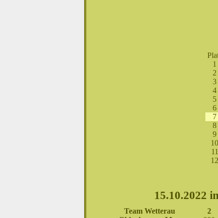
Pla
1
2
3
4
5
6
7
8
9
1
1
1
15.10.2022 i
Team Wetterau
2