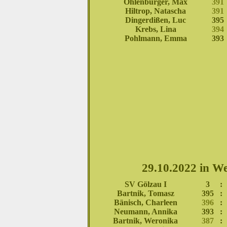
Ohlenburger, Max
391
Hiltrop, Natascha
391
Dingerdißen, Luc
395
Krebs, Lina
394
Pohlmann, Emma
393
29.10.2022 in W
SV Gölzau I
3
:
Bartnik, Tomasz
395
:
Bänisch, Charleen
396
:
Neumann, Annika
393
:
Bartnik, Weronika
387
: