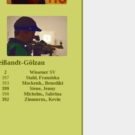
eißandt-Gölzau
2
Wissener SV
397
Stahl, Franziska
393
Mockenh., Benedikt
399
Stene, Jenny
390
Michelm., Sabrina
392
Zimmerm., Kevin