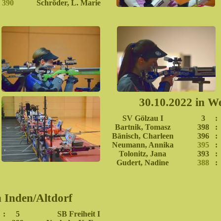
390
Schröder, L. Marie
30.10.2022 in W
SV Gölzau I
3
:
Bartnik, Tomasz
398
:
Bänisch, Charleen
396
:
Neumann, Annika
395
:
Tolonitz, Jana
393
:
Gudert, Nadine
388
:
n Inden/Altdorf
:
5
SB Freiheit I