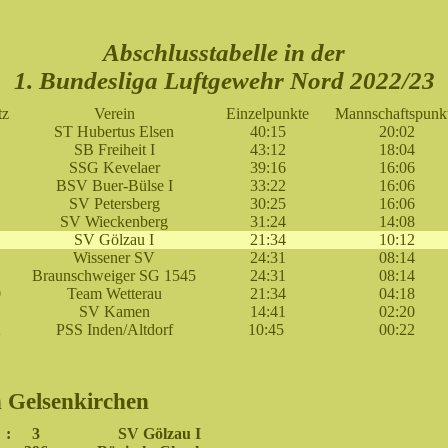
Abschlusstabelle in der
1. Bundesliga Luftgewehr Nord 2022/23
tz
Verein
Einzelpunkte
Mannschaftspunk
ST Hubertus Elsen
40:15
20:02
SB Freiheit I
43:12
18:04
SSG Kevelaer
39:16
16:06
BSV Buer-Bülse I
33:22
16:06
SV Petersberg
30:25
16:06
SV Wieckenberg
31:24
14:08
SV Gölzau I
21:34
10:12
Wissener SV
24:31
08:14
Braunschweiger SG 1545
24:31
08:14
0
Team Wetterau
21:34
04:18
1
SV Kamen
14:41
02:20
2
PSS Inden/Altdorf
10:45
00:22
n Gelsenkirchen
:
3
SV Gölzau I