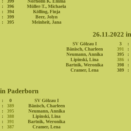
:
399
Norholm K. Emma
:
396
Müller-T., Michaela
:
394
Kölling, Finja
:
399
Beer, Jolyn
:
395
Meinheit, Jana
26.11.2022 i
SV Gölzau I
3
:
Bänisch, Charleen
391
:
Neumann, Annika
395
:
Lipinski, Lina
386
:
Bartnik, Weronika
398
:
Cramer, Lena
389
:
 in Paderborn
:
0
SV Gölzau I
:
389
Bänisch, Charleen
:
395
Neumann, Annika
:
388
Lipinski, Lina
:
391
Bartnik, Weronika
:
387
Cramer, Lena