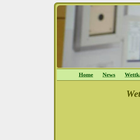
Home
News
Wettk
Wet