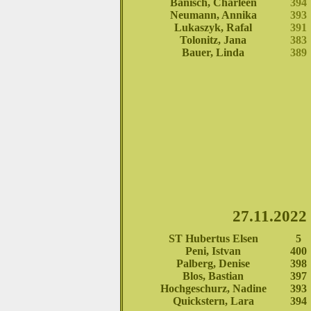
Bänisch, Charleen
394
Neumann, Annika
393
Lukaszyk, Rafal
391
Tolonitz, Jana
383
Bauer, Linda
389
27.11.2022
ST Hubertus Elsen
5
Peni, Istvan
400
Palberg, Denise
398
Blos, Bastian
397
Hochgeschurz, Nadine
393
Quickstern, Lara
394